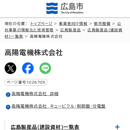
現在の位置：
トップページ
>
事業者向け情報
>
都市整備
>
公
共事業の情報化と技術管理
>
広島製産品
>
広島製産品（建設資
材）一覧表
> 高陽電機株式会社
高陽電機株式会社
ページ番号
1026785
高陽電機株式会社 詳細
高陽電機株式会社 キュービクル・制御盤・分電盤
広島製産品（建設資材）一覧表