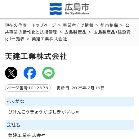
現在の位置：
トップページ
>
事業者向け情報
>
都市整備
>
公
共事業の情報化と技術管理
>
広島製産品
>
広島製産品（建設資
材）一覧表
> 美建工業株式会社
美建工業株式会社
ページ番号
1012673
更新日
2025
年2月
16
日
ふりがな
びけんこうぎょうかぶしきがいしゃ
会社名
美建工業株式会社