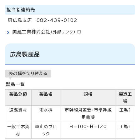
担当者連絡先
東広島支店 082-439-0102
美建工業株式会社
（外部リンク）
広島製産品
表の幅を切り替える
製品一覧
製品分類
製品名
規格
製造工
場
道路資材
雨水桝
市幹線用蓋受・市準幹線
工場1
用蓋受
一般土木資
車止めブロ
H=100・H=120
工場1
材
ック