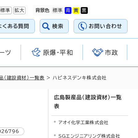
標準
拡大
背景色
よくある質問
検索
お問い合わせ
ーツ
原爆・平和
市政
品（建設資材）一覧表
> ハピネスデンキ株式会社
広島製産品（建設資材）一覧
表
アオイ化学工業株式会社
026796
SGエンジニアリング株式会社