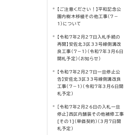
【ご注意ください！】平和記念公
園内樹木移植その他工事（7－
1）について
【令和7年2月27日入札手続の
再開】安佐北3区33号線側溝改
良工事（7－1）（令和7年3月6日
開札予定）（お知らせ）
【令和7年2月27日一旦停止公
告】安佐北3区33号線側溝改良
工事（7－1）（令和7年3月6日開
札予定）
［令和7年2月26日の入札一旦
停止］西区内舗装その他補修工事
[その1]（単価契約）（3月7日開
札予定）