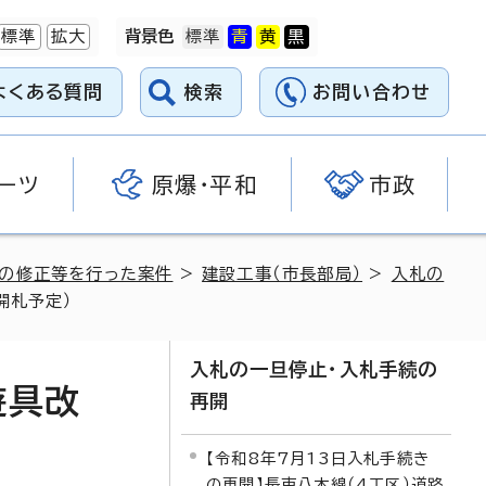
標準
拡大
背景色
よくある質問
検索
お問い合わせ
ーツ
原爆・平和
市政
料の修正等を行った案件
>
建設工事（市長部局）
>
入札の
開札予定）
入札の一旦停止・入札手続の
遊具改
再開
【令和8年7月13日入札手続き
の再開】長束八木線（4工区）道路