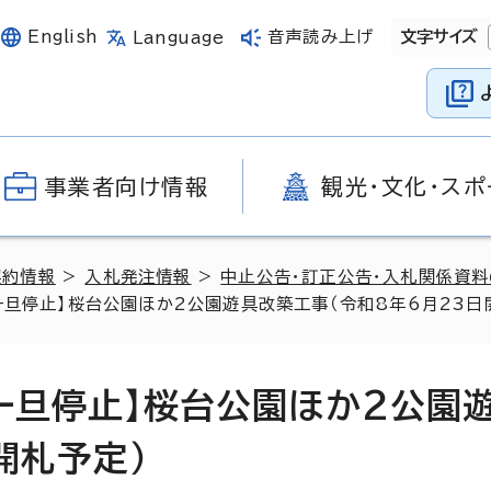
English
音声読み上げ
文字サイズ
Language
事業者向け情報
観光・文化・スポ
契約情報
>
入札発注情報
>
中止公告・訂正公告・入札関係資
一旦停止】桜台公園ほか2公園遊具改築工事（令和8年6月23日
一旦停止】桜台公園ほか2公園
開札予定）