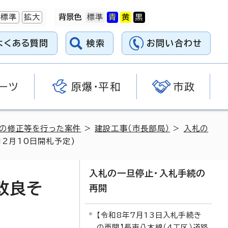
標準
拡大
背景色
よくある質問
検索
お問い合わせ
ーツ
原爆・平和
市政
料の修正等を行った案件
>
建設工事（市長部局）
>
入札の
12月10日開札予定)
入札の一旦停止・入札手続の
改良そ
再開
【令和8年7月13日入札手続き
の再開】長束八木線（4工区）道路