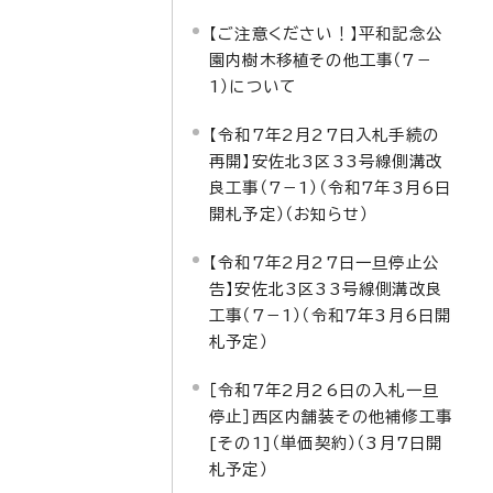
【ご注意ください！】平和記念公
園内樹木移植その他工事（7－
1）について
【令和7年2月27日入札手続の
再開】安佐北3区33号線側溝改
良工事（7－1）（令和7年3月6日
開札予定）（お知らせ）
【令和7年2月27日一旦停止公
告】安佐北3区33号線側溝改良
工事（7－1）（令和7年3月6日開
札予定）
［令和7年2月26日の入札一旦
停止］西区内舗装その他補修工事
[その1]（単価契約）（3月7日開
札予定）