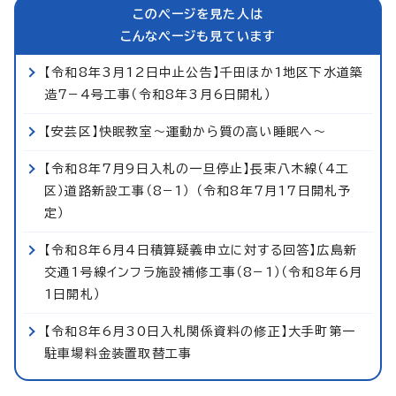
このページを見た人は
こんなページも見ています
【令和8年3月12日中止公告】千田ほか1地区下水道築
造7−4号工事（令和8年3月6日開札）
【安芸区】快眠教室～運動から質の高い睡眠へ～
【令和8年7月9日入札の一旦停止】長束八木線（4工
区）道路新設工事（8−1） （令和8年7月17日開札予
定）
【令和8年6月4日積算疑義申立に対する回答】広島新
交通1号線インフラ施設補修工事（8−1）（令和8年6月
1日開札）
【令和8年6月30日入札関係資料の修正】大手町第一
駐車場料金装置取替工事