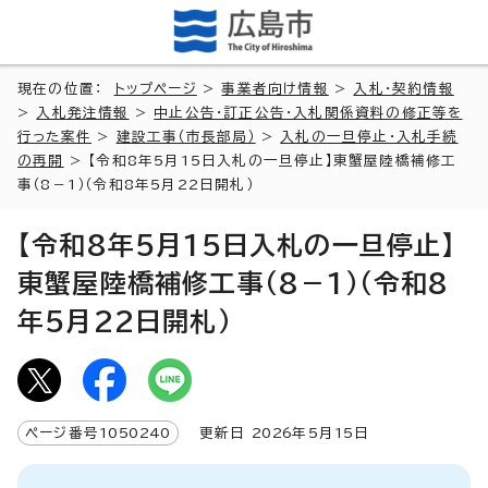
現在の位置：
トップページ
>
事業者向け情報
>
入札・契約情報
>
入札発注情報
>
中止公告・訂正公告・入札関係資料の修正等を
行った案件
>
建設工事（市長部局）
>
入札の一旦停止・入札手続
の再開
> 【令和8年5月15日入札の一旦停止】東蟹屋陸橋補修工
事（8－1）（令和8年5月22日開札）
【令和8年5月15日入札の一旦停止】
東蟹屋陸橋補修工事（8－1）（令和8
年5月22日開札）
ページ番号
1050240
更新日
2026
年5月
15
日