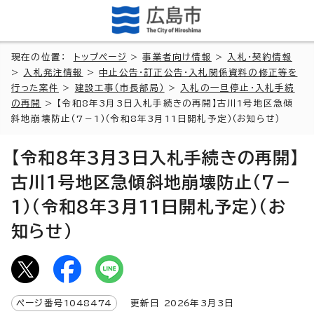
現在の位置：
トップページ
>
事業者向け情報
>
入札・契約情報
>
入札発注情報
>
中止公告・訂正公告・入札関係資料の修正等を
行った案件
>
建設工事（市長部局）
>
入札の一旦停止・入札手続
の再開
> 【令和8年3月3日入札手続きの再開】古川1号地区急傾
斜地崩壊防止（7－1）（令和8年3月11日開札予定）（お知らせ）
【令和8年3月3日入札手続きの再開】
古川1号地区急傾斜地崩壊防止（7－
1）（令和8年3月11日開札予定）（お
知らせ）
ページ番号
1048474
更新日
2026
年3月3日