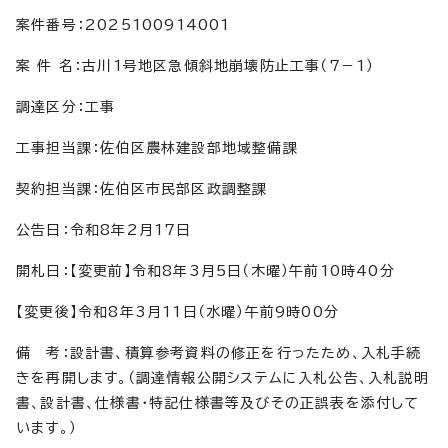
案件番号：2025100914001
案 件 名：古川1号地区急傾斜地崩壊防止工事（7－1）
調達区分：工事
工事担当課：佐伯区農林建設部地域整備課
契約担当課：佐伯区市民部区政調整課
公告日：令和8年2月17日
開札日：【変更前】令和8年3月5日（木曜）午前10時40分
【変更後】令和8年3月11日（水曜）午前9時00分
備 考：設計書、積算参考資料の修正を行ったため、入札手続
きを再開します。（調達情報公開システムに入札公告、入札説明
書、設計書、仕様書・特記仕様書等及びその正誤表を添付して
います。）