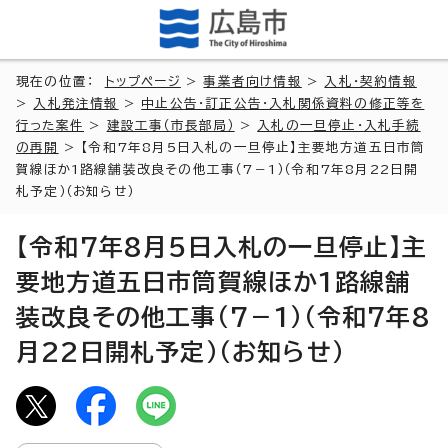
現在の位置：
トップページ
>
事業者向け情報
>
入札・契約情報
>
入札発注情報
>
中止公告・訂正公告・入札関係資料の修正等を
行った案件
>
建設工事（市長部局）
>
入札の一旦停止・入札手続
の再開
> 【令和7年8月5日入札の一旦停止】主要地方道五日市筒
賀線ほか1路線舗装改良その他工事（7－1）（令和7年8月22日開
札予定）（お知らせ）
【令和7年8月5日入札の一旦停止】主
要地方道五日市筒賀線ほか1路線舗
装改良その他工事（7－1）（令和7年8
月22日開札予定）（お知らせ）