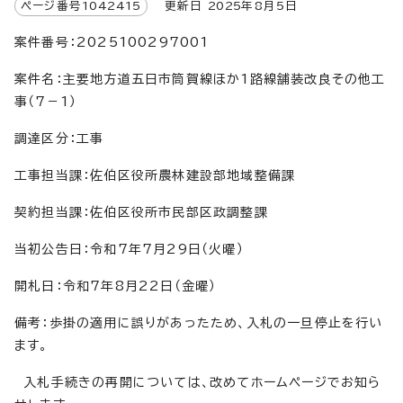
ページ番号
1042415
更新日
2025
年8月5日
案件番号：2025100297001
案件名：主要地方道五日市筒賀線ほか1路線舗装改良その他工
事（7－1）
調達区分：工事
工事担当課：佐伯区役所農林建設部地域整備課
契約担当課：佐伯区役所市民部区政調整課
当初公告日：令和7年7月29日（火曜）
開札日：令和7年8月22日（金曜）
備考：歩掛の適用に誤りがあったため、入札の一旦停止を行い
ます。
入札手続きの再開については、改めてホームページでお知ら