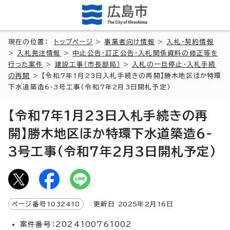
現在の位置：
トップページ
>
事業者向け情報
>
入札・契約情報
>
入札発注情報
>
中止公告・訂正公告・入札関係資料の修正等を
行った案件
>
建設工事（市長部局）
>
入札の一旦停止・入札手続
の再開
> 【令和7年1月23日入札手続きの再開】勝木地区ほか特環
下水道築造6-3号工事(令和7年2月3日開札予定)
【令和7年1月23日入札手続きの再
開】勝木地区ほか特環下水道築造6-
3号工事(令和7年2月3日開札予定)
ページ番号
1032418
更新日
2025
年2月
16
日
案件番号：2024100761002