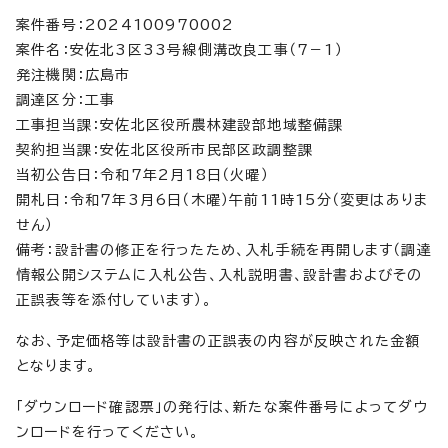
案件番号：2024100970002
案件名：安佐北3区33号線側溝改良工事（7－1）
発注機関：広島市
調達区分：工事
工事担当課：安佐北区役所農林建設部地域整備課
契約担当課：安佐北区役所市民部区政調整課
当初公告日：令和7年2月18日（火曜）
開札日：令和7年3月6日（木曜）午前11時15分（変更はありま
せん）
備考：設計書の修正を行ったため、入札手続を再開します（調達
情報公開システムに入札公告、入札説明書、設計書およびその
正誤表等を添付しています）。
なお、予定価格等は設計書の正誤表の内容が反映された金額
となります。
「ダウンロード確認票」の発行は、新たな案件番号によってダウ
ンロードを行ってください。