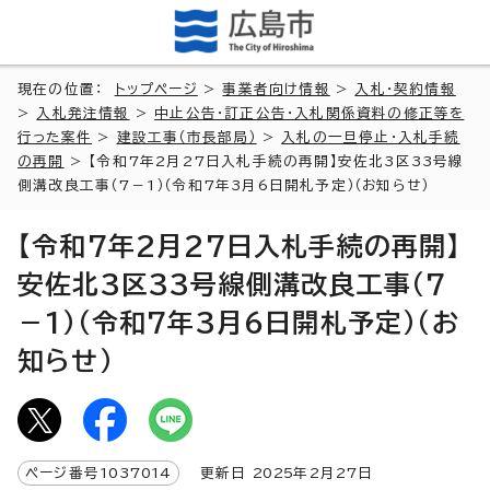
現在の位置：
トップページ
>
事業者向け情報
>
入札・契約情報
>
入札発注情報
>
中止公告・訂正公告・入札関係資料の修正等を
行った案件
>
建設工事（市長部局）
>
入札の一旦停止・入札手続
の再開
> 【令和7年2月27日入札手続の再開】安佐北3区33号線
側溝改良工事（7－1）（令和7年3月6日開札予定）（お知らせ）
【令和7年2月27日入札手続の再開】
安佐北3区33号線側溝改良工事（7
－1）（令和7年3月6日開札予定）（お
知らせ）
ページ番号
1037014
更新日
2025
年2月
27
日