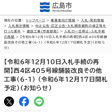
現在の位置：
トップページ
>
事業者向け情報
>
入札・契約情報
>
入札発注情報
>
中止公告・訂正公告・入札関係資料の修正等を
行った案件
>
建設工事（市長部局）
>
入札の一旦停止・入札手続
の再開
> 【令和6年12月10日入札手続の再開】西4区405号線舗
装改良その他工事(6-1) (令和6年12月17日開札予定)(お知ら
せ)
【令和6年12月10日入札手続の再
開】西4区405号線舗装改良その他
工事(6-1) (令和6年12月17日開札
予定)(お知らせ)