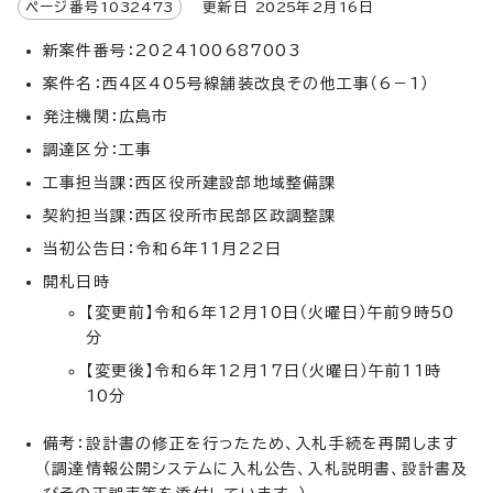
ページ番号
1032473
更新日
2025
年2月
16
日
新案件番号：2024100687003
案件名：西4区405号線舗装改良その他工事（6－1）
発注機関：広島市
調達区分：工事
工事担当課：西区役所建設部地域整備課
契約担当課：西区役所市民部区政調整課
当初公告日：令和6年11月22日
開札日時
【変更前】令和6年12月10日（火曜日）午前9時50
分
【変更後】令和6年12月17日（火曜日）午前11時
10分
備考：設計書の修正を行ったため、入札手続を再開します
（調達情報公開システムに入札公告、入札説明書、設計書及