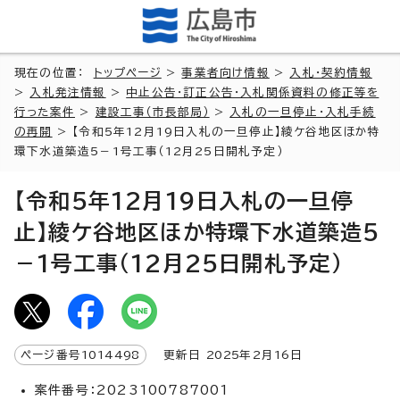
現在の位置：
トップページ
>
事業者向け情報
>
入札・契約情報
>
入札発注情報
>
中止公告・訂正公告・入札関係資料の修正等を
行った案件
>
建設工事（市長部局）
>
入札の一旦停止・入札手続
の再開
> 【令和5年12月19日入札の一旦停止】綾ケ谷地区ほか特
環下水道築造5－1号工事（12月25日開札予定）
【令和5年12月19日入札の一旦停
止】綾ケ谷地区ほか特環下水道築造5
－1号工事（12月25日開札予定）
ページ番号
1014498
更新日
2025
年2月
16
日
案件番号：2023100787001