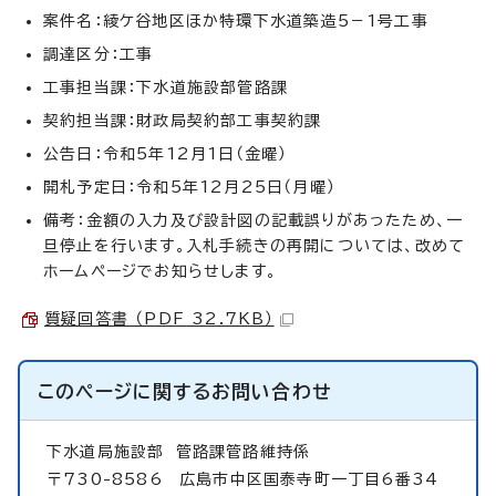
案件名：綾ケ谷地区ほか特環下水道築造5－1号工事
調達区分：工事
工事担当課：下水道施設部管路課
契約担当課：財政局契約部工事契約課
公告日：令和5年12月1日（金曜）
開札予定日：令和5年12月25日（月曜）
備考：金額の入力及び設計図の記載誤りがあったため、一
旦停止を行います。入札手続きの再開については、改めて
ホームページでお知らせします。
質疑回答書 （PDF 32.7KB）
このページに関する
お問い合わせ
下水道局施設部
管路課管路維持係
〒730-8586 広島市中区国泰寺町一丁目6番34