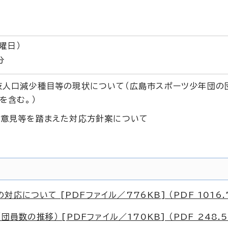
曜日）
分
技人口減少種目等の現状について（広島市スポーツ少年団の
を含む。）
の意見等を踏まえた対応方針案について
について [PDFファイル／776KB] （PDF 1016.
員数の推移） [PDFファイル／170KB] （PDF 248.5