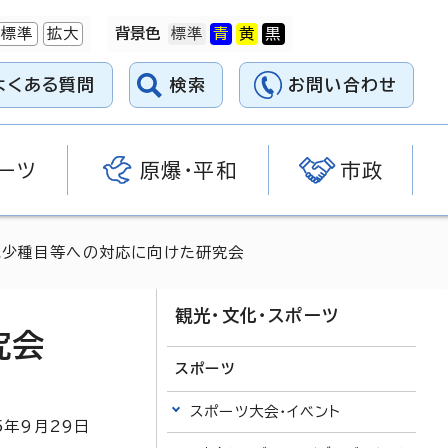
標準
拡大
背景色
よくある質問
検索
お問い合わせ
ーツ
原爆・平和
市政
減少種目等への対応に向けた研究会
観光・文化・スポーツ
究会
スポーツ
スポーツ大会・イベント
5
年9月
29
日