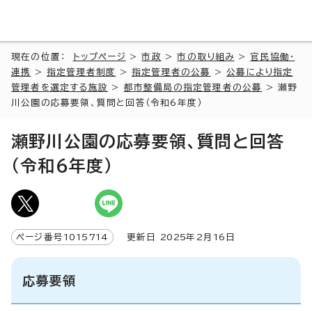
現在の位置：
トップページ
>
市政
>
市の取り組み
>
官民協働・
連携
>
指定管理者制度
>
指定管理者の公募
>
公募により指定
管理者を選定する施設
>
都市整備局の指定管理者の公募
> 瀬野
川公園の応募要領、質問と回答（令和6年度）
瀬野川公園の応募要領、質問と回答
（令和6年度）
ページ番号
1015714
更新日
2025
年2月
16
日
応募要領