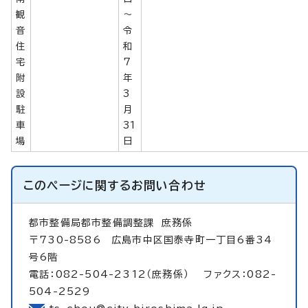
観
～
音
令
住
和
宅
7
附
年
設
3
駐
月
車
31
場
日
このページに関する
お問い合わせ
都市整備局都市整備調整課
庶務係
〒730-8586 広島市中区国泰寺町一丁目6番34
号6階
電話：082-504-2312（庶務係） ファクス：082-
504-2529