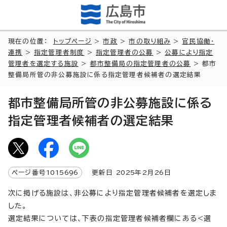
現在の位置：
トップページ
>
市政
>
市の取り組み
>
官民協働・
連携
>
指定管理者制度
>
指定管理者の公募
>
公募により指定
管理者を選定する施設
>
都市整備局の指定管理者の公募
> 都市
整備局所管の非公募施設に係る指定管理者候補者の選定結果
都市整備局所管の非公募施設に係る
指定管理者候補者の選定結果
ページ番号
1015696
更新日
2025
年2月
26
日
次に掲げる施設は、非公募により指定管理者候補者を選定しま
した。
選定結果については、下表の指定管理者候補者欄にある<選