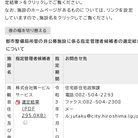
定結果>をクリックしてご覧ください。
なお、施設のホームページがあるものについては、リンクを設定
していますので、施設名をクリックしてご覧ください。
表の幅を切り替える
都市整備局所管の非公募施設に係る指定管理者候補者の選定結
について
施
指定管理者候補者
指
お問合せ先
設
定
名
期
間
南
株式会社第一ビル
令
住宅部住宅政策課
観
サービス
和
電話:082-504-2293
音
選定結果
3
ファクス:082-504-2308
（PDF
住
年
メー
295.0KB）
宅
7
ル:
jutaku@city.hiroshima.lg.j
及
月
び
1
南
日