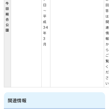
牛
日
田
～
総
平
合
成
公
34
園
年
3
月
ら
く
い
関連情報