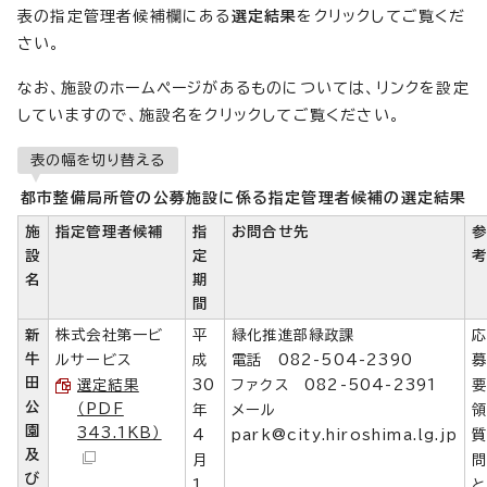
表の指定管理者候補欄にある
選定結果
をクリックしてご覧くだ
さい。
なお、施設のホームページがあるものについては、リンクを設定
していますので、施設名をクリックしてご覧ください。
表の幅を切り替える
都市整備局所管の公募施設に係る指定管理者候補の選定結果
施
指定管理者候補
指
お問合せ先
設
定
名
期
間
新
株式会社第一ビ
平
緑化推進部緑政課
牛
ルサービス
成
電話 082-504-2390
田
選定結果
30
ファクス 082-504-2391
公
（PDF
年
メール
園
343.1KB）
4
park@city.hiroshima.lg.jp
及
月
び
1