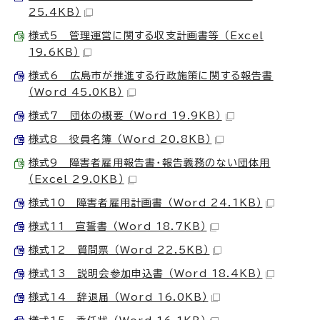
25.4KB）
様式5 管理運営に関する収支計画書等 （Excel
19.6KB）
様式6 広島市が推進する行政施策に関する報告書
（Word 45.0KB）
様式7 団体の概要 （Word 19.9KB）
様式8 役員名簿 （Word 20.8KB）
様式9 障害者雇用報告書・報告義務のない団体用
（Excel 29.0KB）
様式10 障害者雇用計画書 （Word 24.1KB）
様式11 宣誓書 （Word 18.7KB）
様式12 質問票 （Word 22.5KB）
様式13 説明会参加申込書 （Word 18.4KB）
様式14 辞退届 （Word 16.0KB）