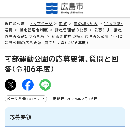
現在の位置：
トップページ
>
市政
>
市の取り組み
>
官民協働・
連携
>
指定管理者制度
>
指定管理者の公募
>
公募により指定
管理者を選定する施設
>
都市整備局の指定管理者の公募
> 可部
運動公園の応募要領、質問と回答（令和6年度）
可部運動公園の応募要領、質問と回
答（令和6年度）
ページ番号
1015713
更新日
2025
年2月
16
日
応募要領