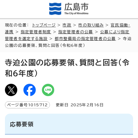
現在の位置：
トップページ
>
市政
>
市の取り組み
>
官民協働・
連携
>
指定管理者制度
>
指定管理者の公募
>
公募により指定
管理者を選定する施設
>
都市整備局の指定管理者の公募
> 寺迫
公園の応募要領、質問と回答（令和6年度）
寺迫公園の応募要領、質問と回答（令
和6年度）
ページ番号
1015712
更新日
2025
年2月
16
日
応募要領