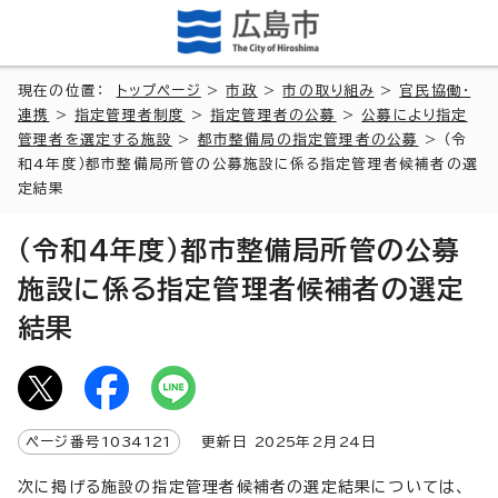
現在の位置：
トップページ
>
市政
>
市の取り組み
>
官民協働・
連携
>
指定管理者制度
>
指定管理者の公募
>
公募により指定
管理者を選定する施設
>
都市整備局の指定管理者の公募
> （令
和4年度）都市整備局所管の公募施設に係る指定管理者候補者の選
定結果
（令和4年度）都市整備局所管の公募
施設に係る指定管理者候補者の選定
結果
ページ番号
1034121
更新日
2025
年2月
24
日
次に掲げる施設の指定管理者候補者の選定結果については、