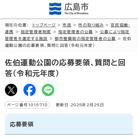
現在の位置：
トップページ
>
市政
>
市の取り組み
>
官民協働・
連携
>
指定管理者制度
>
指定管理者の公募
>
公募により指定
管理者を選定する施設
>
都市整備局の指定管理者の公募
> 佐伯
運動公園の応募要領、質問と回答（令和元年度）
佐伯運動公園の応募要領、質問と回
答（令和元年度）
ページ番号
1015718
更新日
2025
年2月
25
日
応募要領