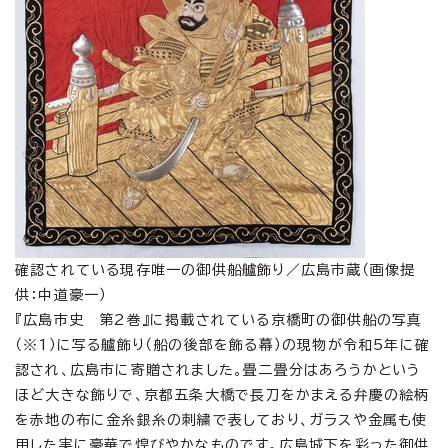
確認されている現存唯一の御供船艫飾り／広島市蔵（画像提
供：中道豪一）
『広島市史 第2巻』に掲載されている京橋町の御供船の写真
（※1）に写る艫飾り（船の後部を飾る幕）の現物が令和5年に確
認され、広島市に寄贈されました。畳二畳分はあろうかという
ほど大きな飾りで、京都五条大橋で長刀をかまえる弁慶の絵柄
を赤地の布に金糸銀糸の刺繍で表しており、ガラスや金属も使
用した実に豪華で煌びやかなものです。広島城下を彩った御供