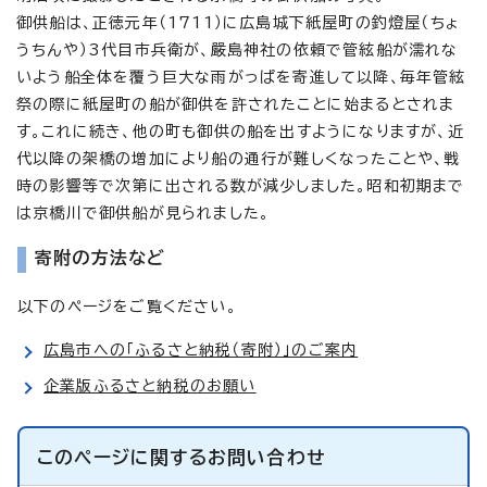
御供船は、正徳元年（1711）に広島城下紙屋町の釣燈屋（ちょ
うちんや）3代目市兵衛が、嚴島神社の依頼で管絃船が濡れな
いよう船全体を覆う巨大な雨がっぱを寄進して以降、毎年管絃
祭の際に紙屋町の船が御供を許されたことに始まるとされま
す。これに続き、他の町も御供の船を出すようになりますが、近
代以降の架橋の増加により船の通行が難しくなったことや、戦
時の影響等で次第に出される数が減少しました。昭和初期まで
は京橋川で御供船が見られました。
寄附の方法など
以下のページをご覧ください。
広島市への「ふるさと納税（寄附）」のご案内
企業版ふるさと納税のお願い
このページに関する
お問い合わせ