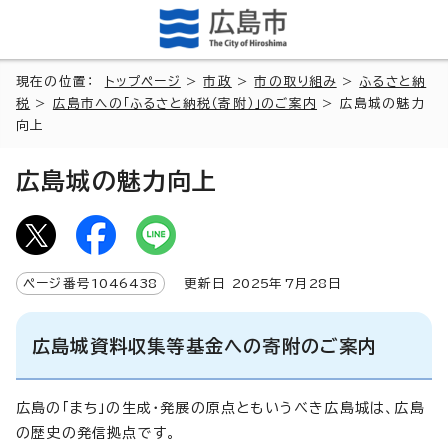
現在の位置：
トップページ
>
市政
>
市の取り組み
>
ふるさと納
税
>
広島市への「ふるさと納税（寄附）」のご案内
> 広島城の魅力
向上
広島城の魅力向上
ページ番号
1046438
更新日
2025
年7月
28
日
広島城資料収集等基金への寄附のご案内
広島の「まち」の生成・発展の原点ともいうべき広島城は、広島
の歴史の発信拠点です。