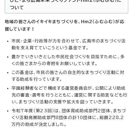
ひと・まち広島未来づくりファンドHm2（ふむふむ）に
ついて
地域の皆さんのイキイキまちづくりを、Hm2（ふむふむ）が応
援しています！
市民・企業・行政等が力を合わせて、広島市のまちづくり活
動を支え育てていこうという基金です。
豊かでいきいきとした市民社会づくりを目指すために、多
くの皆さまからの寄附をお願いしています。
この基金は、市民の皆さんの自主的なまちづくり活動に対
する助成を行っています。
学識経験者などで構成する運営委員会が、公開により助成
先の審査・選考を行うとともに、運営に関する助言なども行
い、まちづくり活動の支援や拡大を図っていきます。
令和7年度（第23回）は、団体育成助成部門2団体、まちづ
くり活動発展助成部門8団体の計10団体に、総額228.2
万円の助成が決定しました。