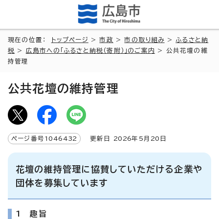
現在の位置：
トップページ
>
市政
>
市の取り組み
>
ふるさと納
税
>
広島市への「ふるさと納税（寄附）」のご案内
> 公共花壇の維
持管理
公共花壇の維持管理
ページ番号
1046432
更新日
2026
年5月
20
日
花壇の維持管理に協賛していただける企業や
団体を募集しています
1 趣旨