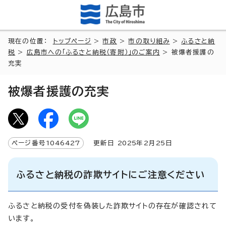
現在の位置：
トップページ
>
市政
>
市の取り組み
>
ふるさと納
税
>
広島市への「ふるさと納税（寄附）」のご案内
> 被爆者援護の
充実
被爆者援護の充実
ページ番号
1046427
更新日
2025
年2月
25
日
ふるさと納税の詐欺サイトにご注意ください
ふるさと納税の受付を偽装した詐欺サイトの存在が確認されて
います。