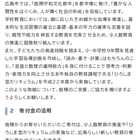
広島市では、「国際平和文化都市」を都市像に掲げ、「豊かな人
間性をはぐくみ、人が輝く社会の形成」を目指しています。
学校教育においては、個に応じたきめ細かな指導を推進し、基
本的な生活習慣の確立と基礎・基本の学力の確実な定着を図
り、個性や能力を伸長する教育を充実させるため、少人数教育
の推進に鋭意取り組んでいます。
また、子どもたちの発達段階を踏まえ、小・中学校9年間を見通
した学習指導計画を作成し、「読み・書き・計算」はもちろんのこ
と、「言語と数理の運用能力」を身に付けることで思考力・判断
力・表現力を向上させる本市独自の教育課程である「ひろしま
型カリキュラム」を平成22年度から実施しています。
このような取組について、皆様のご支援、ご協力を賜りますよ
うよろしくお願いします。
2 寄付金の活用
皆様からお寄せいただいたご寄付は、少人数教育の推進や「ひ
ろしま型カリキュラム」の実施など、広島らしい新しい教育の推