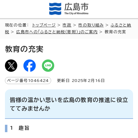
現在の位置：
トップページ
>
市政
>
市の取り組み
>
ふるさと納
税
>
広島市への「ふるさと納税（寄附）」のご案内
> 教育の充実
教育の充実
ページ番号
1046424
更新日
2025
年2月
16
日
皆様の温かい思いを広島の教育の推進に役立
ててみませんか
1 趣旨