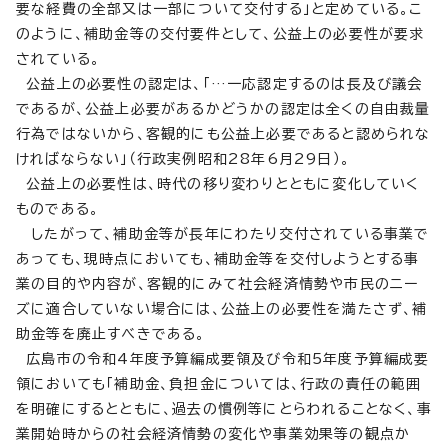
要な経費の全部又は一部について交付する」と定めている。こ
のように、補助金等の交付要件として、公益上の必要性が要求
されている。
公益上の必要性の認定は、「…一応認定するのは長及び議会
であるが、公益上必要があるかどうかの認定は全くの自由裁量
行為ではないから、客観的にも公益上必要であると認められな
ければならない」（行政実例昭和28年6月29日）。
公益上の必要性は、時代の移り変わりとともに変化していく
ものである。
したがって、補助金等が長年にわたり交付されている事業で
あっても、現時点においても、補助金等を交付しようとする事
業の目的や内容が、客観的にみて社会経済情勢や市民のニー
ズに適合していない場合には、公益上の必要性を満たさず、補
助金等を廃止すべきである。
広島市の令和4年度予算編成要領及び令和5年度予算編成要
領においても「補助金、負担金については、行政の責任の範囲
を明確にするとともに、過去の慣例等にとらわれることなく、事
業開始時からの社会経済情勢の変化や事業効果等の観点か