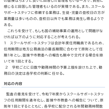
の面接はちょうど良いと回答した管理者もいる一方で、負担に
感じると回答した管理者もいるのが実情である。また、スクール
サポートスタッフに依頼する業務は、生徒・児童の登校日の方が
業務量は多いものの、登校日以外でも業務は発生し得るようで
ある。
これらを受けて、もしも国の補助事業の運用として問題がな
ければ以下のように対応することが考えられる。
1 スクールサポートスタッフは会計年度任用職員であるため、
任用期間は地方公務員法の最長期間に合わせて原則として任
期1年とし、面接や市教委への報告も期中で交代する場合を除
いて年1回とする。
2 学校ごとに日数や勤務時間の予算上限を設けた上で、勤
務日の決定は各学校の判断に任せる。
対応の内容
監査の意見を受けて、令和7年度からスクールサポートスタッ
フの任用期間を通年化し、面接や市教委への報告について、原
則年1回とするとともに、各学校に配分される年間勤務時間数