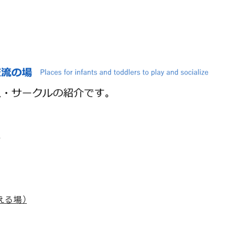
」
える場）