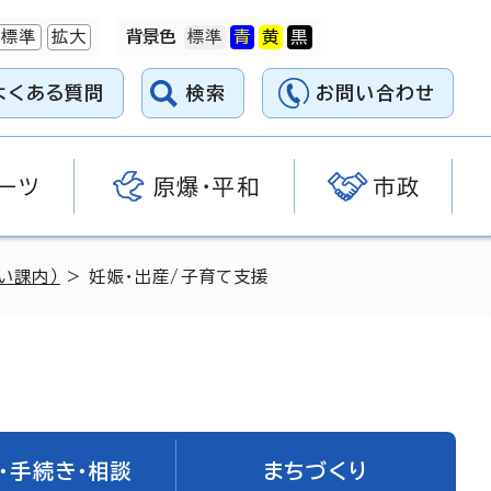
標準
拡大
背景色
よくある質問
検索
お問い合わせ
ーツ
原爆・平和
市政
い課内）
> 妊娠・出産/子育て支援
・手続き・相談
まちづくり