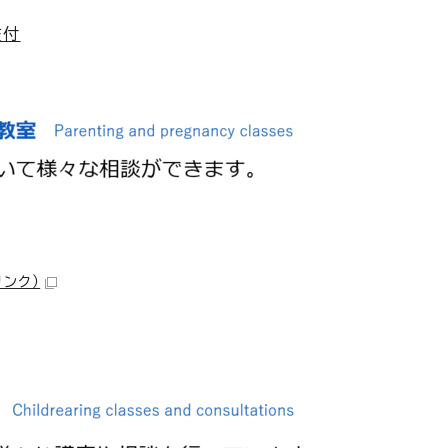
交付
リンク）