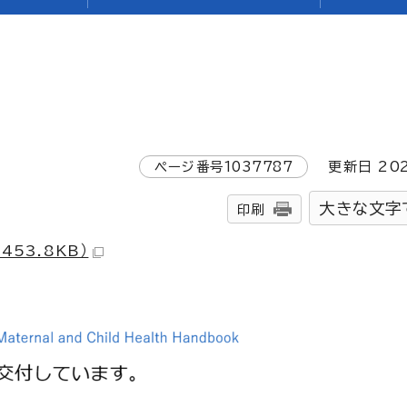
ページ番号
1037787
更新日
20
大きな文字
印刷
53.8KB）