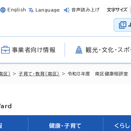
English
音声読み上げ
文字サイズ
Language
事業者向け情報
観光・文化・スポ
南区）
>
子育て・教育（南区）
> 令和8年度 南区健康相談室
Ward
報
健康・子育て
くらし