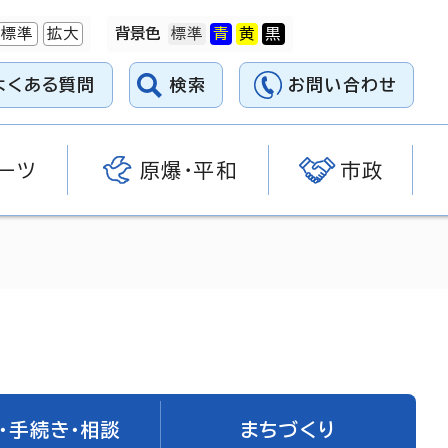
標準
拡大
背景色
よくある質問
検索
お問い合わせ
ーツ
原爆・平和
市政
・手続き・相談
まちづくり