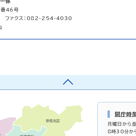
第一係
4番46号
 ファクス：082-254-4030
p
開庁時
月曜日から
8時30分か