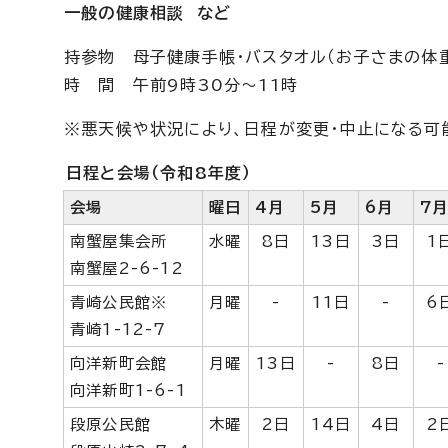
一般の健康相談 など
持参物 母子健康手帳・バスタオル（お子さまの体
時 間 午前9時30分～11時
※悪天候や状況により、日程が変更・中止になる可
日程と会場（令和8年度）
会場
曜日
4月
5月
6月
7
南蟹屋集会所
水曜
8日
13日
3日
1
南蟹屋2-6-12
青崎公民館※
月曜
-
11日
-
6
青崎1-12-7
向洋新町会館
月曜
13日
-
8日
-
向洋新町1-6-1
段原公民館
木曜
2日
14日
4日
2