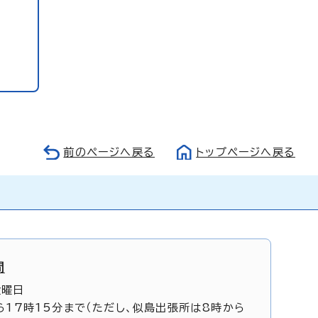
前のページへ戻る
トップページへ戻る
間
金曜日
ら17時15分まで（ただし、似島出張所は8時から