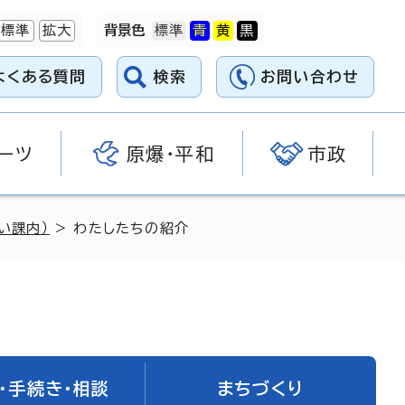
標準
拡大
背景色
よくある質問
検索
お問い合わせ
ーツ
原爆・平和
市政
い課内）
> わたしたちの紹介
・手続き・相談
まちづくり