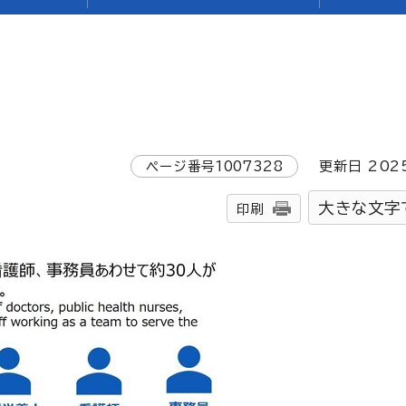
ページ番号
1007328
更新日
202
大きな文字
印刷