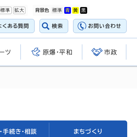
標準
拡大
背景色
よくある質問
検索
お問い合わせ
ーツ
原爆・平和
市政
・手続き・相談
まちづくり