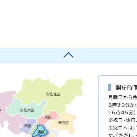
開庁時
月曜日から
8時30分か
16時45分）
※祝日・休日
※窓口へは、
す。（ただし