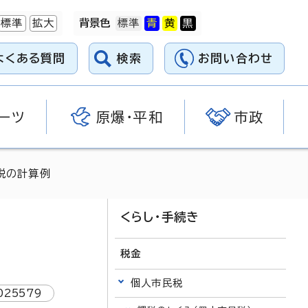
標準
拡大
背景色
よくある質問
検索
お問い合わせ
ーツ
原爆・平和
市政
税の計算例
くらし・手続き
税金
個人市民税
025579