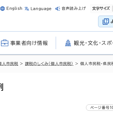
English
音声読み上げ
文字サイズ
Language
事業者向け情報
観光・文化・スポ
個人市民税
>
課税のしくみ（個人市民税）
> 個人市民税・県民
例
ページ番号
1