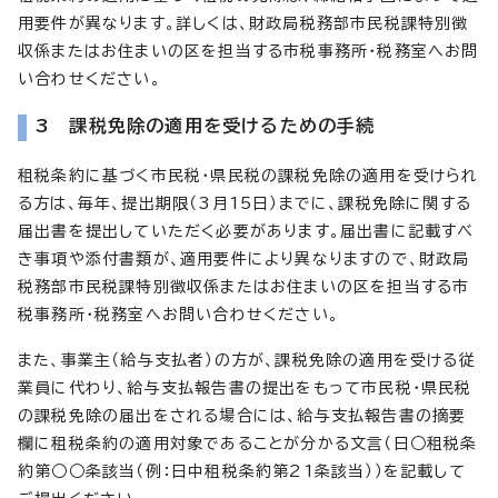
用要件が異なります。詳しくは、財政局税務部市民税課特別徴
収係またはお住まいの区を担当する市税事務所・税務室へお問
い合わせください。
3 課税免除の適用を受けるための手続
租税条約に基づく市民税・県民税の課税免除の適用を受けられ
る方は、毎年、提出期限（3月15日）までに、課税免除に関する
届出書を提出していただく必要があります。届出書に記載すべ
き事項や添付書類が、適用要件により異なりますので、財政局
税務部市民税課特別徴収係またはお住まいの区を担当する市
税事務所・税務室へお問い合わせください。
また、事業主（給与支払者）の方が、課税免除の適用を受ける従
業員に代わり、給与支払報告書の提出をもって市民税・県民税
の課税免除の届出をされる場合には、給与支払報告書の摘要
欄に租税条約の適用対象であることが分かる文言（日○租税条
約第○○条該当（例：日中租税条約第21条該当））を記載して