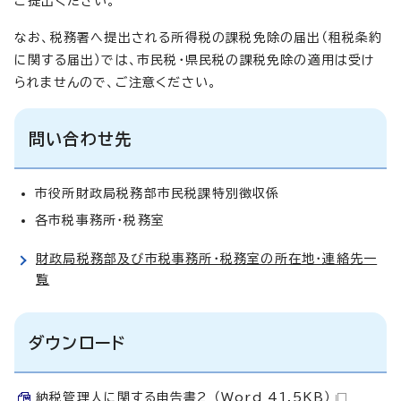
ご提出ください。
なお、税務署へ提出される所得税の課税免除の届出（租税条約
に関する届出）では、市民税・県民税の課税免除の適用は受け
られませんので、ご注意ください。
問い合わせ先
市役所財政局税務部市民税課特別徴収係
各市税事務所・税務室
財政局税務部及び市税事務所・税務室の所在地・連絡先一
覧
ダウンロード
納税管理人に関する申告書2 （Word 41.5KB）