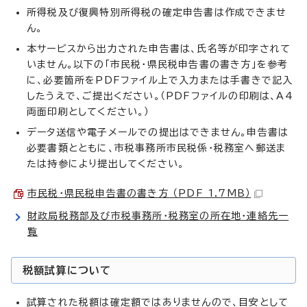
所得税及び復興特別所得税の確定申告書は作成できませ
ん。
本サービスから出力された申告書は、氏名等が印字されて
いません。以下の「市民税・県民税申告書の書き方」を参考
に、必要箇所をPDFファイル上で入力または手書きで記入
したうえで、ご提出ください。（PDFファイルの印刷は、A4
両面印刷としてください。）
データ送信や電子メールでの提出はできません。申告書は
必要書類とともに、市税事務所市民税係・税務室へ郵送ま
たは持参により提出してください。
市民税・県民税申告書の書き方 （PDF 1.7MB）
財政局税務部及び市税事務所・税務室の所在地・連絡先一
覧
税額試算について
試算された税額は確定額ではありませんので、目安として