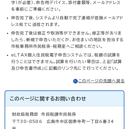
字）が必要）、申告用デバイス、添付書類等、メールアドレス
を事前にご準備ください。
申告完了後、システムより自動で完了連絡が登録メールアド
レス宛てに送信されます。
申告完了後は修正や取消等ができません。修正等がありま
したら、新規で申告いただくか、お住まいの地区を担当する
市税事務所市民税係・税務室へご相談ください。
eLTAX個人住民税電子申告システムでは、税額の試算を
行うことはできません。試算を行いたい場合は、上記「試算
及び申告書作成」に記載のリンク先にて行ってください。
このページの先頭へ戻る
このページに関する
お問い合わせ
財政局税務部
市民税課市民税係
〒730-8586 広島市中区国泰寺町一丁目6番34
号