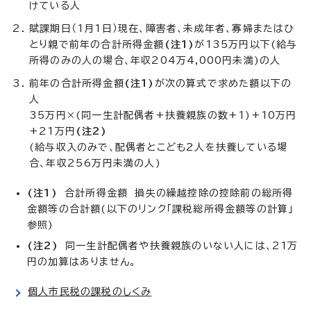
けている人
賦課期日（1月1日）現在、障害者、未成年者、寡婦またはひ
とり親で前年の合計所得金額
(
注1)
が135万円以下(給与
所得のみの人の場合、年収204万4,000円未満)の人
前年の合計所得金額
(
注1)
が次の算式で求めた額以下の
人
35万円×(同一生計配偶者+扶養親族の数+1)+10万円
+21万円
(注2)
(給与収入のみで、配偶者とこども2人を扶養している場
合、年収256万円未満の人)
(注1)
合計所得金額 損失の繰越控除の控除前の総所得
金額等の合計額(以下のリンク「課税総所得金額等の計算」
参照)
(注2)
同一生計配偶者や扶養親族のいない人には、21万
円の加算はありません。
個人市民税の課税のしくみ