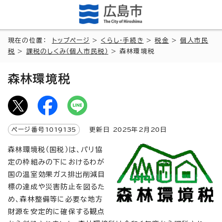
現在の位置：
トップページ
>
くらし・手続き
>
税金
>
個人市民
税
>
課税のしくみ（個人市民税）
> 森林環境税
森林環境税
ページ番号
1019135
更新日
2025
年2月
20
日
森林環境税（国税）は、パリ協
定の枠組みの下におけるわが
国の温室効果ガス排出削減目
標の達成や災害防止を図るた
め、森林整備等に必要な地方
財源を安定的に確保する観点