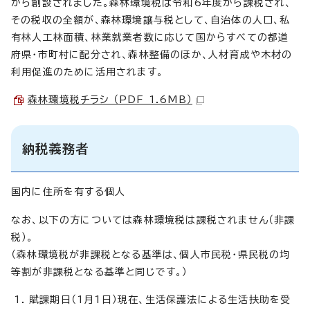
から創設されました。森林環境税は令和6年度から課税され、
その税収の全額が、森林環境譲与税として、自治体の人口、私
有林人工林面積、林業就業者数に応じて国からすべての都道
府県・市町村に配分され、森林整備のほか、人材育成や木材の
利用促進のために活用されます。
森林環境税チラシ （PDF 1.6MB）
納税義務者
国内に住所を有する個人
なお、以下の方については森林環境税は課税されません（非課
税）。
（森林環境税が非課税となる基準は、個人市民税・県民税の均
等割が非課税となる基準と同じです。）
賦課期日（1月1日）現在、生活保護法による生活扶助を受