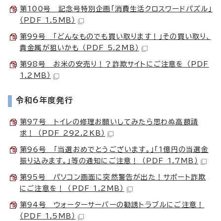
第100号 記念号特別企画「消費生活クロスワードパズル」
（PDF 1.5MB）
第99号 「どんなものでも買い取ります！」その買い取り、
貴金属が狙いかも （PDF 5.2MB）
第98号 お米の安売り！？詐欺サイトにご注意を （PDF
1.2MB）
令和6年度発行
第97号 トイレの修理お願いしてみたら思わぬ高額請
求！ （PDF 292.2KB）
第96号 「当選おめでとうございます。」「1億円の当選金
振り込みます。」等の通知にご注意！ （PDF 1.7MB）
第95号 パソコン画面に突然警告が出た！サポート詐欺
にご注意を！ （PDF 1.2MB）
第94号 ウォーターサーバーの勧誘トラブルにご注意！
（PDF 1.5MB）