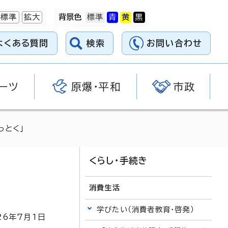
標準
拡大
背景色
よくある質問
検索
お問い合わせ
ーツ
原爆・平和
市政
っとく」
くらし・手続き
消費生活
学びたい（消費者教育・啓発）
26
年7月1日