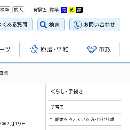
標準
拡大
背景色
よくある質問
検索
お問い合わせ
ーツ
原爆・平和
市政
事業
くらし・手続き
子育て
離婚を考えている方・ひとり親
5
年2月
19
日