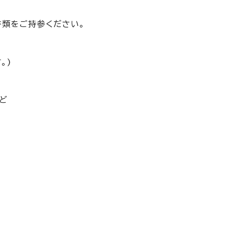
書類をご持参ください。
。)
ど