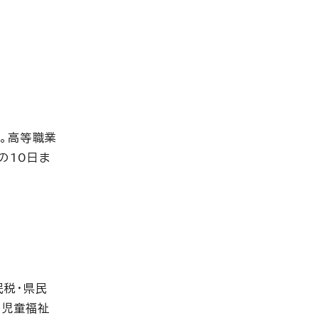
。高等職業
の10日ま
民税・県民
課児童福祉