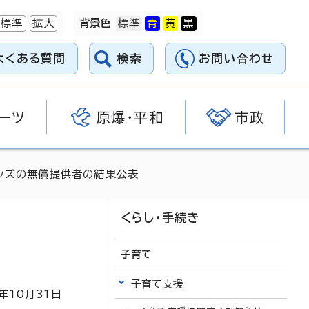
標準
拡大
背景色
よくある質問
検索
お問い合わせ
ーツ
原爆・平和
市政
ッズの無償提供者の結果公表
くらし・手続き
子育て
子育て支援
年
10
月
31
日