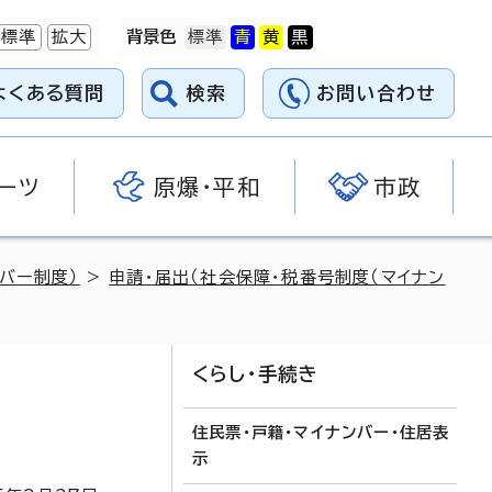
標準
拡大
背景色
よくある質問
検索
お問い合わせ
ーツ
原爆・平和
市政
バー制度）
>
申請・届出（社会保障・税番号制度（マイナン
くらし・手続き
住民票・戸籍・マイナンバー・住居表
示