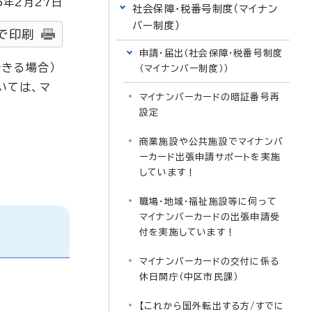
5
年2月
27
日
社会保障・税番号制度（マイナン
バー制度）
で印刷
申請・届出（社会保障・税番号制度
きる場合）
（マイナンバー制度））
いては、マ
マイナンバーカードの暗証番号再
設定
商業施設や公共施設でマイナンバ
ーカード出張申請サポートを実施
しています！
職場・地域・福祉施設等に伺って
マイナンバーカードの出張申請受
付を実施しています！
マイナンバーカードの交付に係る
休日開庁（中区市民課）
【これから国外転出する方/すでに