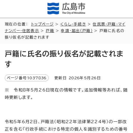
現在の位置：
トップページ
>
くらし・手続き
>
住民票・戸籍・マイ
ナンバー・住居表示
>
戸籍
>
申請・届出（戸籍）
> 戸籍に氏名の
振り仮名が記載されます
戸籍に氏名の振り仮名が記載されま
す
ページ番号
1037836
更新日
2026
年5月
26
日
※ 令和8年5月26日現在の情報です。追加情報等あれば、随
時更新します。
令和5年6月2日、戸籍法（昭和22年法律第224号）の一部改
正を含む「行政手続における特定の個人を識別するための番号