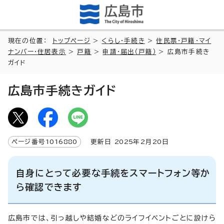
現在の位置：
トップページ
>
くらし・手続き
>
住民票・戸籍・マイ
ナンバー・住居表示
>
戸籍
>
申請・届出（戸籍）
> 広島市手続き
ガイド
広島市手続きガイド
ページ番号
1016880
更新日
2025
年2月
20
日
自身にとって必要な手続をスマートフォン等か
ら確認できます
広島市では、引っ越しや結婚などのライフイベントごとに設けら