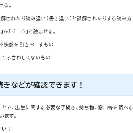
せる。
誤解されたり読み違い（書き違い）と誤解されたりする読み方
郎」を「ジロウ」と読ませる。
い不快感を引きおこすもの
してふさわしくないもの
続きなどが確認できます！
ことで、出生に関する
必要な手続き
、
持ち物
、
窓口
等を調べ
います。
さい！