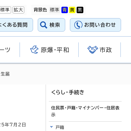
標準
拡大
背景色
よくある質問
検索
お問い合わせ
ーツ
原爆・平和
市政
出生届
くらし・手続き
住民票・戸籍・マイナンバー・住居表
示
25
年7月2日
戸籍