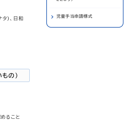
児童手当申請様式
ナタ)、日和
いもの）
認めること