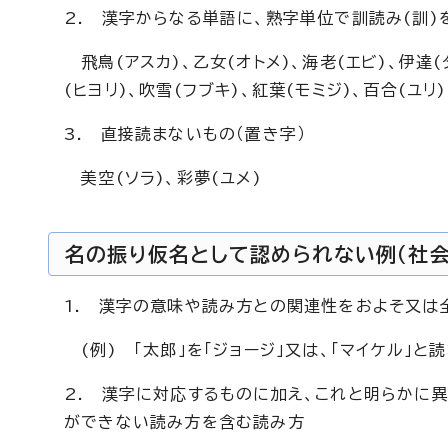
2. 漢字からなる単語に、熟字単位で訓読み(訓)
飛鳥(アスカ)、乙女(オトメ)、海老(エビ)、伊達(
(ヒヨリ)、吹雪(フブキ)、紅葉(モミジ)、百合(ユリ)
3. 直接読まないもの（置き字）
美空(ソラ)、彩夢(ユメ)
名の振り仮名として認められない例（社
1. 漢字の意味や読み方との関連性をおよそ又は
(例) 「太郎」を「ジョージ」又は、「マイケル」と
2. 漢字に対応するものに加え、これと明らかに
ができない読み方を含む読み方