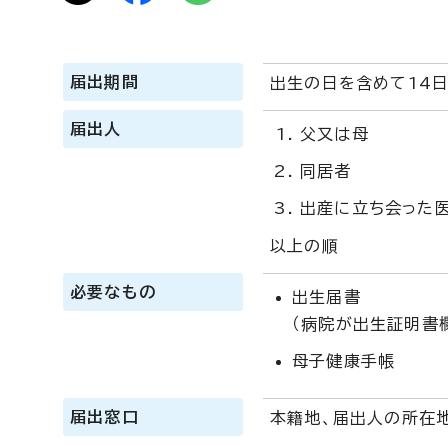
届出期間
出生の日を含めて14
届出人
父又は母
同居者
出産に立ち会った
以上の順
必要なもの
出生届書
（病院が出生証明書
母子健康手帳
届出窓口
本籍地、届出人の所在