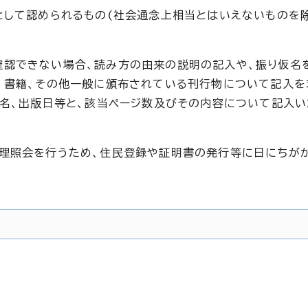
として認められるもの(社会通念上相当とはいえないものを除
確認できない場合、読み方の由来の説明の記入や、振り仮名
、書籍、その他一般に頒布されている刊行物について記入を
者名、出版日等と、該当ページ数及びその内容について記入
受理照会を行うため、住民登録や証明書の発行等に日にちが