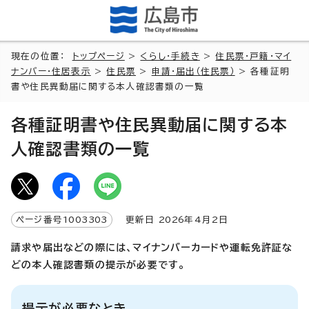
現在の位置：
トップページ
>
くらし・手続き
>
住民票・戸籍・マイ
ナンバー・住居表示
>
住民票
>
申請・届出（住民票）
> 各種証明
書や住民異動届に関する本人確認書類の一覧
各種証明書や住民異動届に関する本
人確認書類の一覧
ページ番号
1003303
更新日
2026
年4月2日
請求や届出などの際には、マイナンバーカードや運転免許証な
どの本人確認書類の提示が必要です。
提示が必要なとき