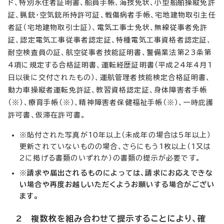
ド、特別永住者証明書、船員手帳、海技免状、小型船舶操縦免許
証、猟銃・空気銃所持許可証、戦傷病者手帳、宅地建物取引主任
者証（宅地建物取引士証）、電気工事士免状、無線従事者免許
証、認定電気工事従事者認定証、特種電気工事資格者認定証、
耐空検査員の証、航空従事者技能証明書、警備業法第23条第
4項に規定する合格証明書、運転経歴証明書（平成24年4月1
日以後に交付されたもの）、運航管理者技能検定合格証明書、
動力車操縦者運転免許証、教習資格認定証、身体障害者手帳
（※）、療育手帳（※）、精神障害者保健福祉手帳（※）、一時庇護
許可書、仮滞在許可書。
※貼付された写真が10年以上（未成年の場合は5年以上）
更新されていないものの場合、さらにもう1枚以上（1又は
2に掲げる書類のいずれか）の書類の提示が必要です。
※
請求や届出されるものによっては、請求にお応えできな
い場合や再度お越しいただくようお願いする場合がござい
ます。
2 複数枚を組み合わせて提示することにより、確