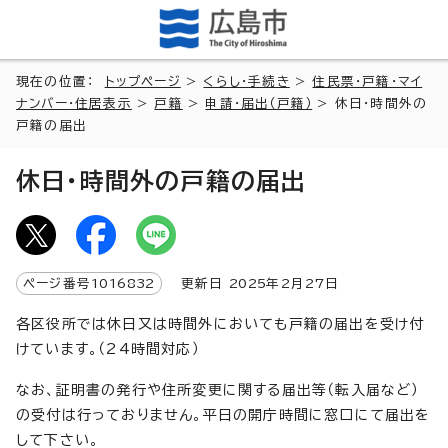
現在の位置：
トップページ
>
くらし・手続き
>
住民票・戸籍・マイ
ナンバー・住居表示
>
戸籍
>
申請・届出（戸籍）
> 休日・時間外の
戸籍の届出
休日・時間外の戸籍の届出
ページ番号
1016832
更新日
2025
年2月
27
日
各区役所では休日又は時間外においても戸籍の届出を受け付
けています。（24時間対応）
なお、証明書の発行や住所変更に関する届出等（転入届など）
の受付は行っておりません。平日の開庁時間に窓口にて届出を
して下さい。