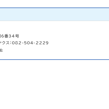
目6番34号
クス：082-504-2229
jp