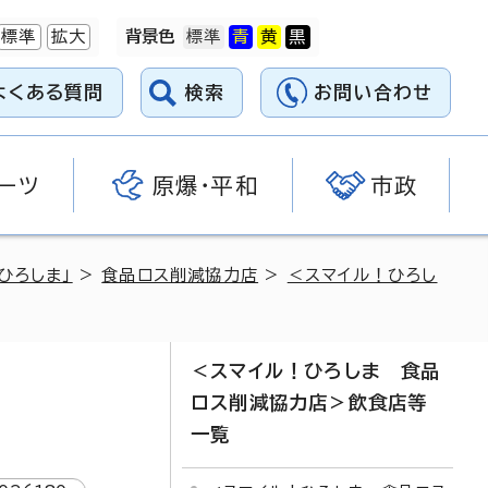
標準
拡大
背景色
よくある質問
検索
お問い合わせ
ーツ
原爆・平和
市政
ひろしま」
>
食品ロス削減協力店
>
＜スマイル！ひろし
＜スマイル！ひろしま 食品
ロス削減協力店＞飲食店等
一覧