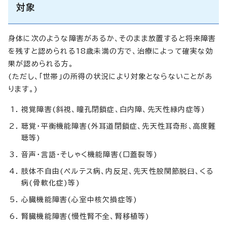
対象
身体に次のような障害があるか、そのまま放置すると将来障害
を残すと認められる18歳未満の方で、治療によって確実な効
果が認められる方。
(ただし、「世帯」の所得の状況により対象とならないことがあ
ります。)
視覚障害(斜視、瞳孔閉鎖症、白内障、先天性緑内症等)
聴覚・平衡機能障害(外耳道閉鎖症、先天性耳奇形、高度難
聴等)
音声・言語・そしゃく機能障害(口蓋裂等)
肢体不自由(ペルテス病、内反足、先天性股関節脱臼、くる
病(骨軟化症)等)
心臓機能障害(心室中核欠損症等)
腎臓機能障害(慢性腎不全、腎移植等)