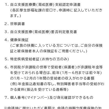
自立支援医療費(育成医療)支給認定申請書
(各区厚生部福祉課の窓口で、申請時に記入していただき
ます。)
世帯調書
自立支援医療(育成医療)要否判定意見書
健康保険証
(ご家族の扶養に入っている方については、ご自分の保険
証と被保険者本人の保険証をご用意ください。)
特定疾病受給者証(お持ちの方のみ)
市民税が非課税の世帯で受給者(保護者)が非課税年金等
を受けておられる場合は、前年(1月～6月までは前々年)
の1月～12月の1年間の受給者の収入がわかる書類
(例)年金振込通知書の写し、特別障害者手当等の受給がわ
かる資料(振込を受けている通帳等)
個人番号(マイナンバー)及び身元確認ができるもの
※申請時に提出いただく書類は、申請の時期や医療保険の加