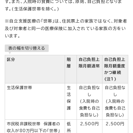
す。また、入院時の食費については、原則、自己負担となりま
す。(生活保護世帯を除く。)
※自立支援医療の「世帯」は、住民票上の家族ではなく、対象者
及び対象者と同一の医療保険に加入されている家族の方をい
います。
表の幅を切り替える
区分
階
自己負担上
自己負担上
層
限月額通常
限月額重度
かつ継続
(注1)
生活保護世帯
生
自己負担な
自己負担な
活
し
し
保
(入院時の
(入院時の
護
食費も自己
食費も自己
負担なし)
負担なし)
市民税非課税世帯 保護者の
低
2,500円
2,500円
収入が80万円以下の「世帯」
所