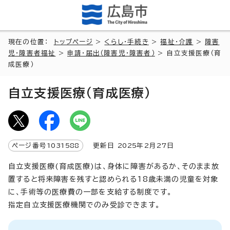
現在の位置：
トップページ
>
くらし・手続き
>
福祉・介護
>
障害
児・障害者福祉
>
申請・届出（障害児・障害者）
> 自立支援医療（育
成医療）
自立支援医療（育成医療）
ページ番号
1031588
更新日
2025
年2月
27
日
自立支援医療(育成医療)は、身体に障害があるか、そのまま放
置すると将来障害を残すと認められる18歳未満の児童を対象
に、手術等の医療費の一部を支給する制度です。
指定自立支援医療機関でのみ受診できます。