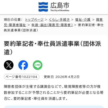
現在の位置：
トップページ
>
くらし・手続き
>
福祉・介護
>
障害
児・障害者福祉
>
申請・届出（障害児・障害者）
> 要約筆記者・奉仕
員派遣事業（団体派遣）
要約筆記者・奉仕員派遣事業（団体派
遣）
ページ番号
1022104
更新日
2026
年4月2日
障害者団体が主催する講演会などで、聴覚障害者等の方が複
数参加することが予想されることから要約筆記が必要となる場
合に、要約筆記者・奉仕員を派遣します。