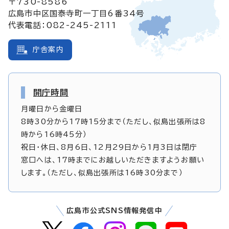
〒730-8586
広島市中区国泰寺町一丁目6番34号
代表電話：082-245-2111
庁舎案内
開庁時間
月曜日から金曜日
8時30分から17時15分まで（ただし、似島出張所は8
時から16時45分）
祝日・休日、8月6日、12月29日から1月3日は閉庁
窓口へは、17時までにお越しいただきますようお願い
します。（ただし、似島出張所は16時30分まで）
広島市公式SNS情報発信中