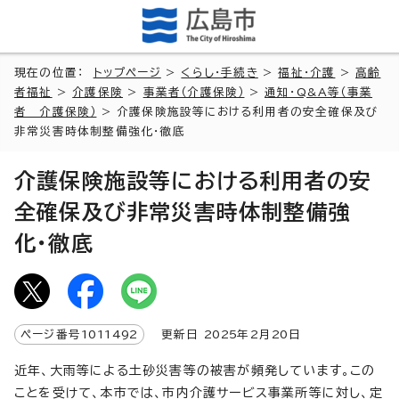
現在の位置：
トップページ
>
くらし・手続き
>
福祉・介護
>
高齢
者福祉
>
介護保険
>
事業者（介護保険）
>
通知・Q&A等（事業
者 介護保険）
> 介護保険施設等における利用者の安全確保及び
非常災害時体制整備強化・徹底
介護保険施設等における利用者の安
全確保及び非常災害時体制整備強
化・徹底
ページ番号
1011492
更新日
2025
年2月
20
日
近年、大雨等による土砂災害等の被害が頻発しています。この
ことを受けて、本市では、市内介護サービス事業所等に対し、定