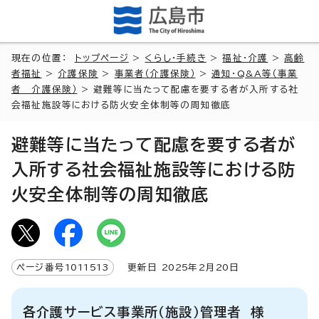
現在の位置：
トップページ
>
くらし・手続き
>
福祉・介護
>
高齢
者福祉
>
介護保険
>
事業者（介護保険）
>
通知・Q&A等（事業
者 介護保険）
> 避難等に当たって配慮を要する者が入所する社
会福祉施設等における防火安全体制等の周知徹底
避難等に当たって配慮を要する者が
入所する社会福祉施設等における防
火安全体制等の周知徹底
ページ番号
1011513
更新日
2025
年2月
20
日
各介護サービス事業所（施設）管理者 様