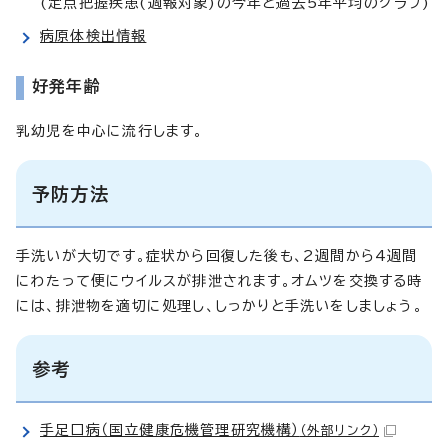
(定点把握疾患(週報対象)の今年と過去5年平均のグラフ)
病原体検出情報
好発年齢
乳幼児を中心に流行します。
予防方法
手洗いが大切です。症状から回復した後も、2週間から4週間
にわたって便にウイルスが排泄されます。オムツを交換する時
には、排泄物を適切に処理し、しっかりと手洗いをしましょう。
参考
手足口病（国立健康危機管理研究機構）
（外部リンク）