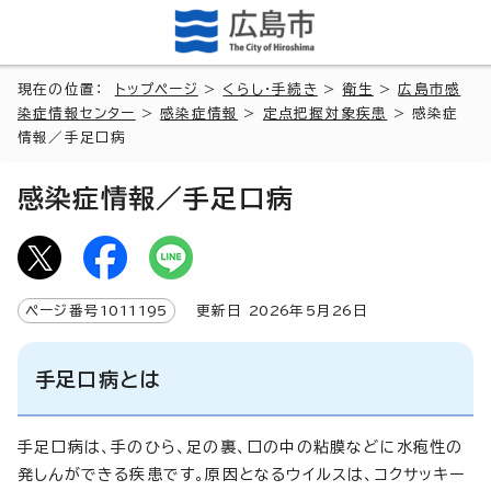
現在の位置：
トップページ
>
くらし・手続き
>
衛生
>
広島市感
染症情報センター
>
感染症情報
>
定点把握対象疾患
> 感染症
情報／手足口病
感染症情報／手足口病
ページ番号
1011195
更新日
2026
年5月
26
日
手足口病とは
手足口病は、手のひら、足の裏、口の中の粘膜などに水疱性の
発しんができる疾患です。原因となるウイルスは、コクサッキー