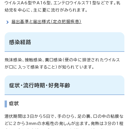
ウイルスA6型やA16型、エンテロウイルス71型などです。乳
幼児を中心に、主に夏に流行がみられます。
届出基準と届出様式（定点把握疾患）
感染経路
飛沫感染、接触感染、糞口感染（便の中に排泄されたウイルス
が口に入って感染すること）が知られています。
症状・流行時期・好発年齢
症状
潜伏期間は3日から5日で、手のひら、足の裏、口の中の粘膜な
どに2から3mmの水疱性の発しんが出ます。発熱は3分の1程